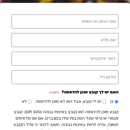
שם
העסק
או
המותג
(חובה)
שם
מלא
(חובה)
אימייל
טלפון
נייד
(חובה)
האם יש לך קובץ מוכן להדפסה?
(חובה)
כן
יש לי קובץ, אבל הוא לא מוכן להדפסה
לא
קובץ מוכן להדפסה הוא קובץ באיכות גבוהה (300 DPI), קובץ
וקטורי או גרפי שכל השכבות שלו בקונברט. אם אנו מדפיסים
תמונה, עליה להיות באיכות גבוהה. חשוב לזכור כי גודל הקובץ