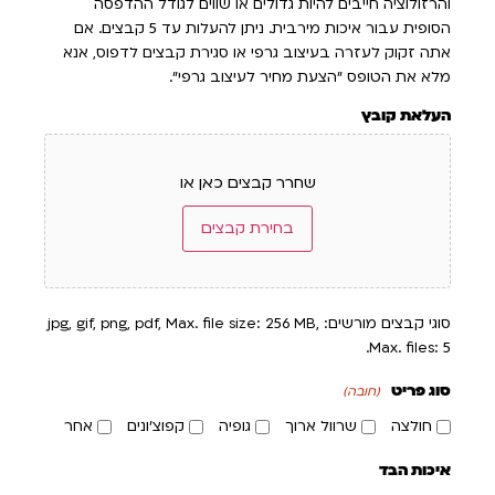
והרזולוציה חייבים להיות גדולים או שווים לגודל ההדפסה
הסופית עבור איכות מירבית. ניתן להעלות עד 5 קבצים. אם
אתה זקוק לעזרה בעיצוב גרפי או סגירת קבצים לדפוס, אנא
מלא את הטופס "הצעת מחיר לעיצוב גרפי".
העלאת קובץ
שחרר קבצים כאן או
בחירת קבצים
סוגי קבצים מורשים: jpg, gif, png, pdf, Max. file size: 256 MB,
Max. files: 5.
סוג פריט
(חובה)
חולצה
שרוול ארוך
גופיה
קפוצ'ונים
אחר
איכות הבד