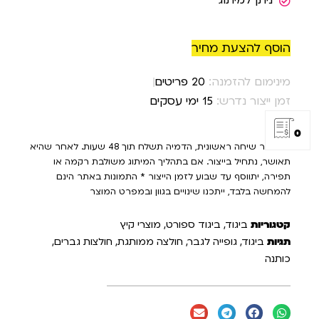
ניתן למיתוג
הוסף להצעת מחיר
מינימום להזמנה:
20 פריטים
זמן ייצור נדרש:
15 ימי עסקים
0
* לאחר שיחה ראשונית, הדמיה תשלח תוך 48 שעות. לאחר שהיא
תאושר, נתחיל בייצור. אם בתהליך המיתוג משולבת רקמה או
תפירה, יתווסף עד שבוע לזמן הייצור * התמונות באתר הינם
להמחשה בלבד, ייתכנו שינויים בגוון ובמפרט המוצר
קטגוריות
ביגוד
,
ביגוד ספורט
,
מוצרי קיץ
תגיות
ביגוד
,
גופייה לגבר
,
חולצה ממותגת
,
חולצות גברים
,
כותנה