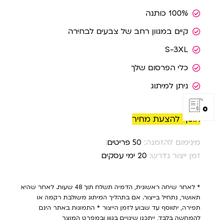
100% כותנה
קיים במגוון רחב של צבעים לבחירה
S-3XL
כלי הפרסום שלך
ניתן למיתוג
0
הוסף להצעת מחיר
מינימום להזמנה:
50 פריטים
זמן ייצור נדרש:
20 ימי עסקים
* לאחר שיחה ראשונית, הדמיה תשלח תוך 48 שעות. לאחר שהיא
תאושר, נתחיל בייצור. אם בתהליך המיתוג משולבת רקמה או
תפירה, יתווסף עד שבוע לזמן הייצור * התמונות באתר הינם
להמחשה בלבד, ייתכנו שינויים בגוון ובמפרט המוצר