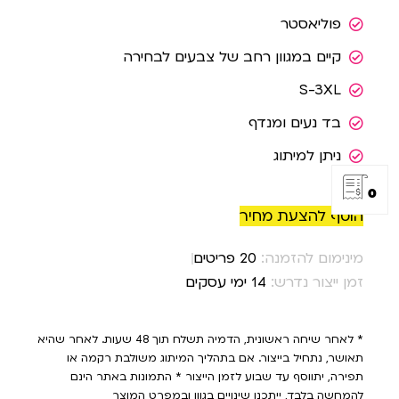
פוליאסטר
קיים במגוון רחב של צבעים לבחירה
S-3XL
בד נעים ומנדף
ניתן למיתוג
0
הוסף להצעת מחיר
מינימום להזמנה:
20 פריטים
זמן ייצור נדרש:
14 ימי עסקים
* לאחר שיחה ראשונית, הדמיה תשלח תוך 48 שעות. לאחר שהיא
תאושר, נתחיל בייצור. אם בתהליך המיתוג משולבת רקמה או
תפירה, יתווסף עד שבוע לזמן הייצור * התמונות באתר הינם
להמחשה בלבד, ייתכנו שינויים בגוון ובמפרט המוצר