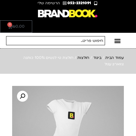
052-2321091
הרשימה שלי
0
₪
0.00
עמוד הבית
/
ביגוד
/
חולצות
/ חולצת טי לנשים 100% כותנה
צווארון עגול