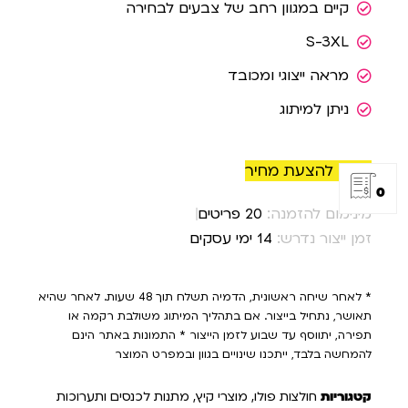
קיים במגוון רחב של צבעים לבחירה
S-3XL
מראה ייצוגי ומכובד
ניתן למיתוג
הוסף להצעת מחיר
0
מינימום להזמנה:
20 פריטים
זמן ייצור נדרש:
14 ימי עסקים
* לאחר שיחה ראשונית, הדמיה תשלח תוך 48 שעות. לאחר שהיא
תאושר, נתחיל בייצור. אם בתהליך המיתוג משולבת רקמה או
תפירה, יתווסף עד שבוע לזמן הייצור * התמונות באתר הינם
להמחשה בלבד, ייתכנו שינויים בגוון ובמפרט המוצר
קטגוריות
חולצות פולו
,
מוצרי קיץ
,
מתנות לכנסים ותערוכות