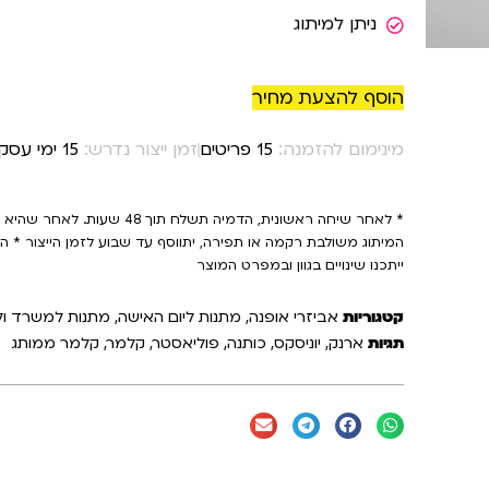
ניתן למיתוג
הוסף להצעת מחיר
מינימום להזמנה:
15 פריטים
זמן ייצור נדרש:
15 ימי עסקים
* לאחר שיחה ראשונית, הדמיה תשלח ת
המיתוג משולבת רקמה או תפירה, יתווסף עד שבוע לזמן הייצור * 
ייתכנו שינויים בגוון ובמפרט המוצר
קטגוריות
אביזרי אופנה
,
מתנות ליום האישה
,
מתנות למשרד ול
תגיות
ארנק
,
יוניסקס
,
כותנה
,
פוליאסטר
,
קלמר
,
קלמר ממותג