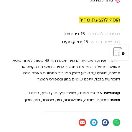
ניתן למיתוג
הוסף להצעת מחיר
מינימום להזמנה:
15 פריטים
זמן ייצור נדרש:
15 ימי עסקים
0
* לאחר שיחה ראשונית, הדמיה תשלח תוך 48 שעות. לאחר שהיא
תאושר, נתחיל בייצור. אם בתהליך המיתוג משולבת רקמה או
תפירה, יתווסף עד שבוע לזמן הייצור * התמונות באתר הינם
להמחשה בלבד, ייתכנו שינויים בגוון ובמפרט המוצר
קטגוריות
אביזרי אופנה
,
מוצרי קיץ
,
תיק שרוך
,
תיקים
תגיות
יוניסקס
,
כותנה
,
פוליאסטר
,
תיק ממותג
,
תיק שרוך